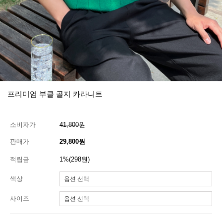
프리미엄 부클 골지 카라니트
소비자가
41,800원
판매가
29,800원
적립금
1%(298원)
색상
사이즈