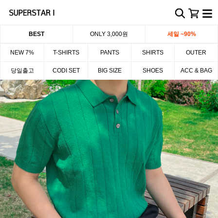
BEST
ONLY 3,000원
세일 ~90%
NEW 7%
T-SHIRTS
PANTS
SHIRTS
OUTER
당일출고
CODI SET
BIG SIZE
SHOES
ACC & BAG