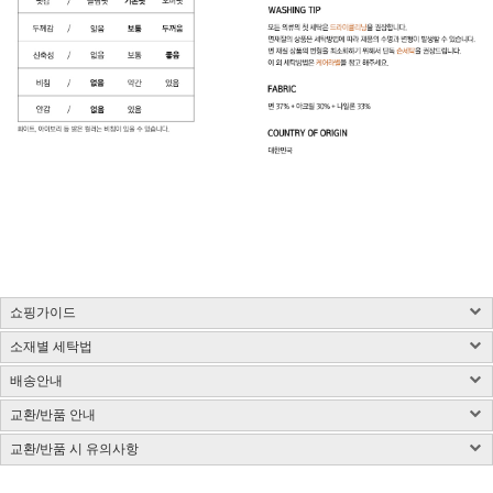
쇼핑가이드
소재별 세탁법
구매 시 유의사항 : 화이트컬러는 약간의 비침이 있을 수 있습니다.
제품소재 : 사이즈 표 참고, 총기장은 카라를 제외한 길이입니다.(단위:cm)
배송안내
사이즈 측정방법에 따라 1~3cm 정도 오차가 있을 수 있습니다.
염색된 원단, 검은색 등 어두운 컬러는 어떤 소재든 물 빠짐이 있을 수 있습니다.
색상 : 구매옵션 선택란 참고, 디테일 컷이 실제 제품색상과 가장 흡사합니다.
밝은 컬러의 가방, 의류와 착용은 주의해 주시고 세탁 시 단독 세탁해 주시기 바랍니다.
교환/반품 안내
국내배송
색상은 모니터에 따라 차이가 있을 수 있습니다.
제품 케어라벨이 미부착된 상품은 하단 소재별 세탁법 및 금지사항을 참고 부탁드립니
CJ대한통운(1588-1255)을 통한 배송 업무를 보고 있습니다.
치수 : 사이즈표 참고
다.
교환/반품 시 유의사항
CJ대한통운(1588-1255)로 전화 후 안내 음성에 따라 진행
배송지역은 전국입니다.
제조국 : 한국(제조시기에 따라 변경)
다림질은 필요시 반드시 스팀다리미 사용이 필요합니다.
교환/반품 게시글 작성 및 택배비 동봉 또는 입금
기본 배송료는 3,000원이며 (제주/도서산간지역 추가비용 발생) 5만원 이상 결제시 무
제조사 : 전자상거래업 특성상 정보보안사항
(꼭 주의해 주세요) 건식 다리미 사용 시 제품이 손상될 수 있습니다.
※아래의 경우, 교환 및 반품의 처리가 제한적일 수 있으니 반송 전 연락 부탁
[동봉된 택배비 분실시 재 부담되실 수 있으니 꼼꼼한 포장 부탁드립니다]