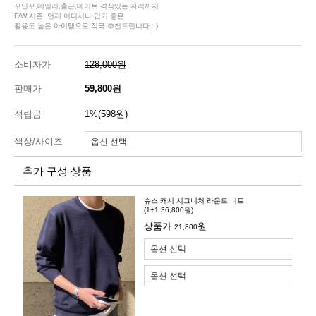
꾸안꾸,데일리,출근,데이트,격식있는 자리까지
F/W 시즌, 언제 어디서나 입기 좋은
활용도 높은 아이템으로 적극 추천드립니다 : )
소비자가
128,000원
판매가
59,800원
적립금
1%(598원)
색상/사이즈
추가 구성 상품
슈스 캐시 시그니처 라운드 니트
(1+1 36,800원)
상품가
원
21,800