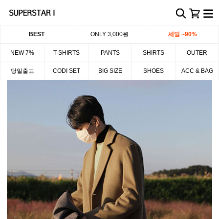
BEST
ONLY 3,000원
세일 ~90%
NEW 7%
T-SHIRTS
PANTS
SHIRTS
OUTER
당일출고
CODI SET
BIG SIZE
SHOES
ACC & BAG