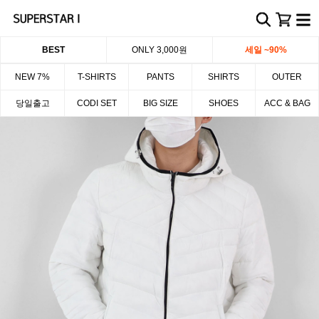
BEST
ONLY 3,000원
세일 ~90%
NEW 7%
T-SHIRTS
PANTS
SHIRTS
OUTER
당일출고
CODI SET
BIG SIZE
SHOES
ACC & BAG