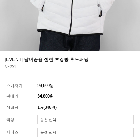
[EVENT] 남녀공용 젤린 초경량 후드패딩
M~2XL
소비자가
99,800원
판매가
34,800원
적립금
1%(348원)
색상
사이즈