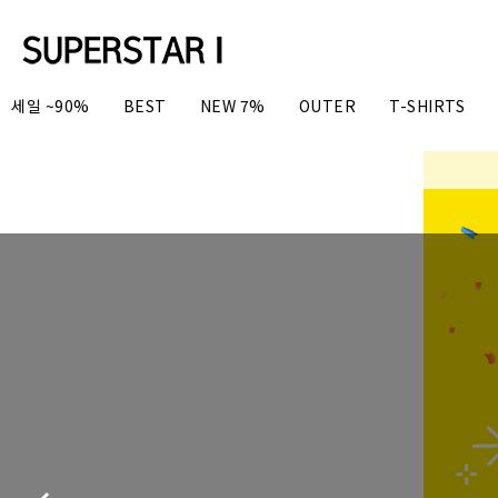
세일 ~90%
BEST
NEW 7%
OUTER
T-SHIRTS