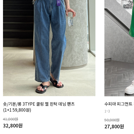
숏/기본/롱 3TYPE 쿨링 멜 핀턱 데님 팬츠
수피마 피그먼트 
(1+1 59,800원)
1~3
41,800
원
50,800
원
32,800
원
27,800
원