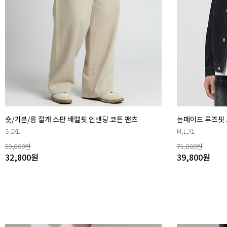
숏/기본/롱 절개 스판 배럴핏 인밴딩 코튼 팬츠
논페이드 루즈핏 
S-2XL
M,L,XL
59,800
원
71,800
원
32,800
원
39,800
원