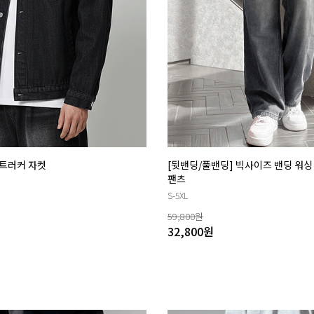
트러커 자켓
[뒷밴딩/풀밴딩] 빅사이즈 밴딩 워
팬츠
S-5XL
59,800
원
32,800
원