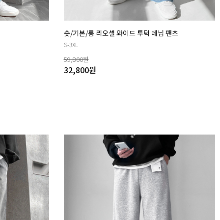
숏/기본/롱 리오셀 와이드 투턱 데님 팬츠
S-3XL
59,800
원
32,800
원