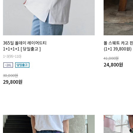
365일 올데이 레이어드티
몰 스웨트 카고 
1+1+1+1
[ 당일출고 ]
(1+1 39,800원)
1~3(95~110)
41,800
원
24,800
원
38,800
원
29,800
원