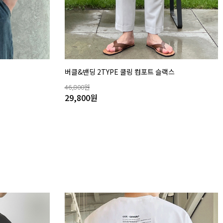
버클&밴딩 2TYPE 쿨링 컴포트 슬랙스
46,800
원
29,800
원