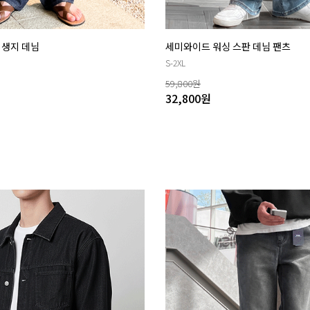
 생지 데님
세미와이드 워싱 스판 데님 팬츠
S-2XL
59,800
원
32,800
원