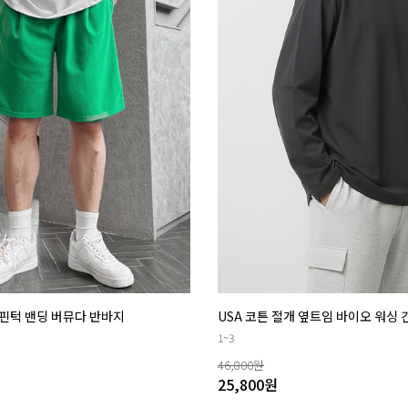
핀턱 밴딩 버뮤다 반바지
USA 코튼 절개 옆트임 바이오 워싱
1~3
46,800
원
25,800
원