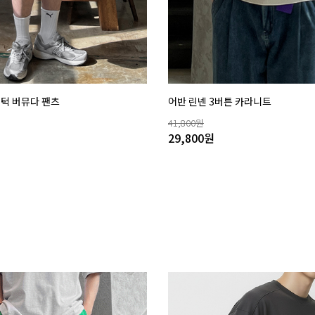
핀턱 버뮤다 팬츠
어반 린넨 3버튼 카라니트
41,800
원
29,800
원