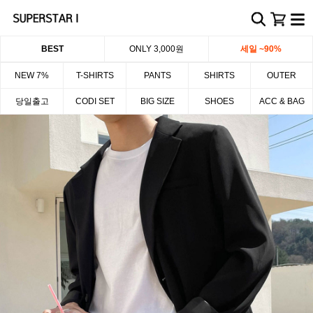
BEST
ONLY 3,000원
세일 ~90%
NEW 7%
T-SHIRTS
PANTS
SHIRTS
OUTER
당일출고
CODI SET
BIG SIZE
SHOES
ACC & BAG