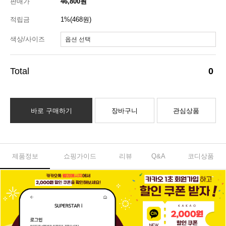
판매가
46,800원
적립금
1%(468원)
색상/사이즈
0
바로 구매하기
장바구니
관심상품
제품정보
쇼핑가이드
리뷰
Q&A
코디상품