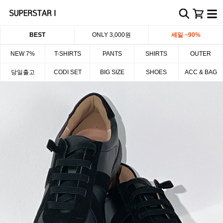
BEST
ONLY 3,000원
세일 ~90%
NEW 7%
T-SHIRTS
PANTS
SHIRTS
OUTER
당일출고
CODI SET
BIG SIZE
SHOES
ACC & BAG