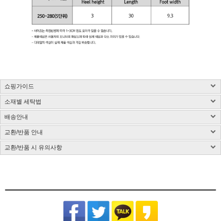
쇼핑가이드
소재별 세탁법
구매 시 유의사항 : 화이트컬러는 약간의 비침이 있을 수 있습니다.
제품소재 : 사이즈 표 참고, 총기장은 카라를 제외한 길이입니다.(단위:cm)
배송안내
사이즈 측정방법에 따라 1~3cm 정도 오차가 있을 수 있습니다.
염색된 원단, 검은색 등 어두운 컬러는 어떤 소재든 물 빠짐이 있을 수 있습니다.
색상 : 구매옵션 선택란 참고, 디테일 컷이 실제 제품색상과 가장 흡사합니다.
밝은 컬러의 가방, 의류와 착용은 주의해 주시고 세탁 시 단독 세탁해 주시기 바랍니다.
교환/반품 안내
국내배송
색상은 모니터에 따라 차이가 있을 수 있습니다.
제품 케어라벨이 미부착된 상품은 하단 소재별 세탁법 및 금지사항을 참고 부탁드립니
CJ대한통운(1588-1255)을 통한 배송 업무를 보고 있습니다.
치수 : 사이즈표 참고
다.
교환/반품 시 유의사항
CJ대한통운(1588-1255)로 전화 후 안내 음성에 따라 진행
배송지역은 전국입니다.
제조국 : 한국(제조시기에 따라 변경)
다림질은 필요시 반드시 스팀다리미 사용이 필요합니다.
교환/반품 게시글 작성 및 택배비 동봉 또는 입금
기본 배송료는 3,000원이며 (제주/도서산간지역 추가비용 발생) 5만원 이상 결제시 무
제조사 : 전자상거래업 특성상 정보보안사항
(꼭 주의해 주세요) 건식 다리미 사용 시 제품이 손상될 수 있습니다.
※아래의 경우, 교환 및 반품의 처리가 제한적일 수 있으니 반송 전 연락 부탁
[동봉된 택배비 분실시 재 부담되실 수 있으니 꼼꼼한 포장 부탁드립니다]
료배송입니다.
드립니다.
세탁방법 : 드라이크리닝 권장, 분리 세탁 권장
잘못된 세탁 방법으로 인한 상품의 변형은 당사에서 책임을 지지 않습니다.
슈퍼스타아이 반입확인 후 게시판 문의 기준으로 처리 진행
배송준비 기간은 주문/결제일로부터 2~7일 정도가 소요됩니다. (토,일,공휴일 제외)
품질보증기준 : 관련법 및 소비자 분쟁해결 규정에 따름
반품기한이 경과한 경우(상품수령 후 7일)
[상품 수령일로부터 7일이내 청약철회 가능합니다.]
주문제작상품/사입상품 또는 악세사리/가방/신발의 경우 2~4일 추가 소요되며, 도서
면 Cotton
- 전자 상거래법에 의거하여 상품은 수령일로부터 7일이내 청약철회가 가능합니다
A/S 책임자 : 고객센터 010-2306-5207
제주/도서산간지역 추가비용 발생
산간지역의 경우 택배사의 상황에 따라 추가 소요될 수 있습니다.
원단 손상이나 변형을 방지하기 위해 가급적 드라이클리닝을 권장합니
개인 책임이 있는 사유로 상품 손상 및 분실된 경우
타 택배 이용시 선불로 결제 후 보내주세요.
제품입고 및 배송 지연시에는 별도로 SMS 안내를 해드리고 있으며, 간혹 수신이 불가
다. 손세탁을 할 경우 30℃ 이하 차가운 물에서 중성세제로 약하게 세
- 착용흔적, 세탁, 수선, 택 손상, 고의 훼손
한 점 양해부탁드립니다.
탁하고, 기계 세탁 시 뒤집어서 망에 넣은 후 울 코스로 세탁해주세요.
[ex:심한구김 / 담배냄새등의 악취 / 탈취제 또는 향수 사용 / 착용 후 외출 / 원단훼손 등]
장시간 물에 방치 시 탈색이 우려되오니 주의하고 세탁 후에는 가볍게
주문건이 다를 경우 묶음배송이 불가하나 주문상품에 따라 상이할수 있습니다.
[ex:포장제거 또는 잠깐의 착용으로 인하여 흰색 의류에 오염이 되었거나, 늘어난 경우(나시,언더웨어)]
물기를 제거한 뒤 그늘에서 자연 건조해주세요.
※ 금지사항 : 건조기 X