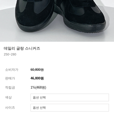
데일리 글랑 스니커즈
250~280
소비자가
60,800원
판매가
46,800원
적립금
1%(468원)
색상
사이즈