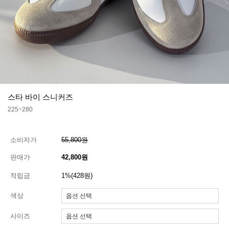
스타 바이 스니커즈
225~280
소비자가
55,800원
판매가
42,800원
적립금
1%(428원)
색상
사이즈