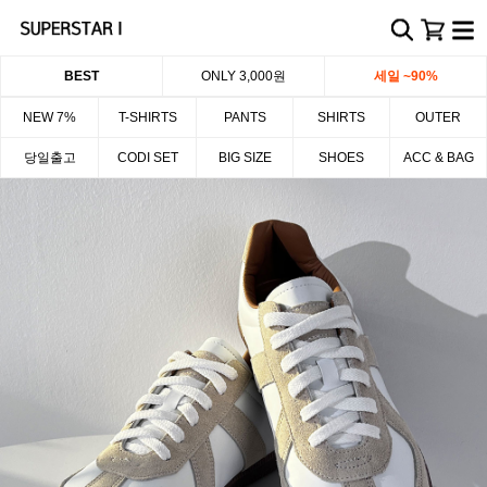
BEST
ONLY 3,000원
세일 ~90%
NEW 7%
T-SHIRTS
PANTS
SHIRTS
OUTER
당일출고
CODI SET
BIG SIZE
SHOES
ACC & BAG