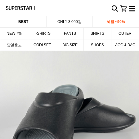
BEST
ONLY 3,000원
세일 ~90%
NEW 7%
T-SHIRTS
PANTS
SHIRTS
OUTER
당일출고
CODI SET
BIG SIZE
SHOES
ACC & BAG