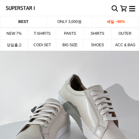
BEST
ONLY 3,000원
세일 ~90%
NEW 7%
T-SHIRTS
PANTS
SHIRTS
OUTER
당일출고
CODI SET
BIG SIZE
SHOES
ACC & BAG