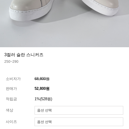
3컬러 슬란 스니커즈
250~290
소비자가
68,800원
판매가
52,800원
적립금
1%(528원)
색상
사이즈