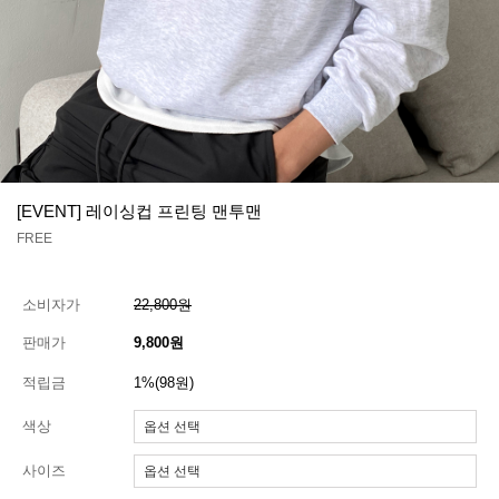
[EVENT] 레이싱컵 프린팅 맨투맨
FREE
소비자가
22,800원
판매가
9,800원
적립금
1%(98원)
색상
사이즈