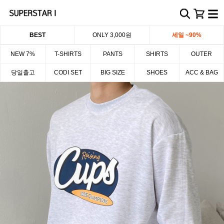
BEST
ONLY 3,000원
세일 ~90%
NEW 7%
T-SHIRTS
PANTS
SHIRTS
OUTER
당일출고
CODI SET
BIG SIZE
SHOES
ACC & BAG