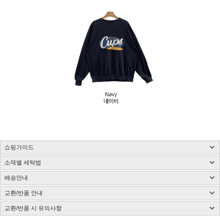
쇼핑가이드
소재별 세탁법
구매 시 유의사항 : 화이트컬러는 약간의 비침이 있을 수 있습니다.
제품소재 : 사이즈 표 참고, 총기장은 카라를 제외한 길이입니다.(단위:cm)
배송안내
사이즈 측정방법에 따라 1~3cm 정도 오차가 있을 수 있습니다.
염색된 원단, 검은색 등 어두운 컬러는 어떤 소재든 물 빠짐이 있을 수 있습니다.
색상 : 구매옵션 선택란 참고, 디테일 컷이 실제 제품색상과 가장 흡사합니다.
밝은 컬러의 가방, 의류와 착용은 주의해 주시고 세탁 시 단독 세탁해 주시기 바랍니다.
교환/반품 안내
국내배송
색상은 모니터에 따라 차이가 있을 수 있습니다.
제품 케어라벨이 미부착된 상품은 하단 소재별 세탁법 및 금지사항을 참고 부탁드립니
CJ대한통운(1588-1255)을 통한 배송 업무를 보고 있습니다.
치수 : 사이즈표 참고
다.
교환/반품 시 유의사항
CJ대한통운(1588-1255)로 전화 후 안내 음성에 따라 진행
배송지역은 전국입니다.
제조국 : 한국(제조시기에 따라 변경)
다림질은 필요시 반드시 스팀다리미 사용이 필요합니다.