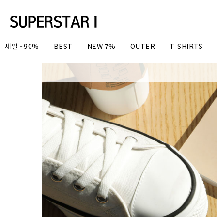
세일 ~90%
BEST
NEW 7%
OUTER
T-SHIRTS