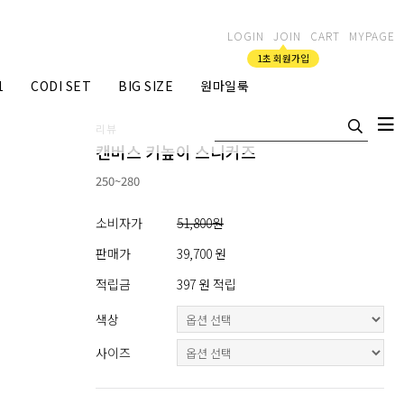
LOGIN
JOIN
CART
MYPAGE
1초 회원가입
1
CODI SET
BIG SIZE
원마일룩
리뷰
캔버스 키높이 스니커즈
250~280
소비자가
51,800원
판매가
39,700 원
적립금
397 원 적립
색상
사이즈