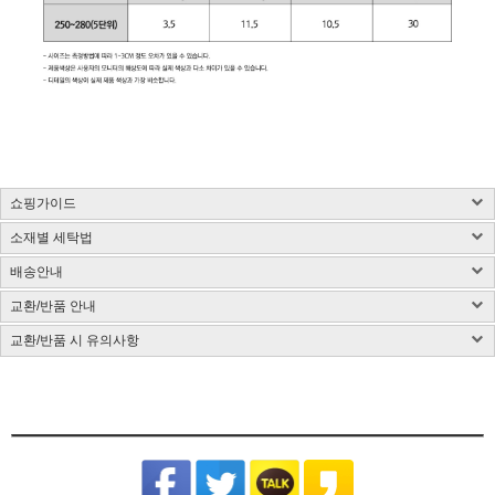
쇼핑가이드
소재별 세탁법
구매 시 유의사항 : 화이트컬러는 약간의 비침이 있을 수 있습니다.
제품소재 : 사이즈 표 참고, 총기장은 카라를 제외한 길이입니다.(단위:cm)
배송안내
사이즈 측정방법에 따라 1~3cm 정도 오차가 있을 수 있습니다.
염색된 원단, 검은색 등 어두운 컬러는 어떤 소재든 물 빠짐이 있을 수 있습니다.
색상 : 구매옵션 선택란 참고, 디테일 컷이 실제 제품색상과 가장 흡사합니다.
밝은 컬러의 가방, 의류와 착용은 주의해 주시고 세탁 시 단독 세탁해 주시기 바랍니다.
교환/반품 안내
국내배송
색상은 모니터에 따라 차이가 있을 수 있습니다.
제품 케어라벨이 미부착된 상품은 하단 소재별 세탁법 및 금지사항을 참고 부탁드립니
CJ대한통운(1588-1255)을 통한 배송 업무를 보고 있습니다.
치수 : 사이즈표 참고
다.
교환/반품 시 유의사항
CJ대한통운(1588-1255)로 전화 후 안내 음성에 따라 진행
배송지역은 전국입니다.
제조국 : 한국(제조시기에 따라 변경)
다림질은 필요시 반드시 스팀다리미 사용이 필요합니다.
교환/반품 게시글 작성 및 택배비 동봉 또는 입금
기본 배송료는 3,000원이며 (제주/도서산간지역 추가비용 발생) 5만원 이상 결제시 무
제조사 : 전자상거래업 특성상 정보보안사항
(꼭 주의해 주세요) 건식 다리미 사용 시 제품이 손상될 수 있습니다.
※아래의 경우, 교환 및 반품의 처리가 제한적일 수 있으니 반송 전 연락 부탁
[동봉된 택배비 분실시 재 부담되실 수 있으니 꼼꼼한 포장 부탁드립니다]
료배송입니다.
드립니다.
세탁방법 : 드라이크리닝 권장, 분리 세탁 권장
잘못된 세탁 방법으로 인한 상품의 변형은 당사에서 책임을 지지 않습니다.
슈퍼스타아이 반입확인 후 게시판 문의 기준으로 처리 진행
배송준비 기간은 주문/결제일로부터 2~7일 정도가 소요됩니다. (토,일,공휴일 제외)
품질보증기준 : 관련법 및 소비자 분쟁해결 규정에 따름
반품기한이 경과한 경우(상품수령 후 7일)
[상품 수령일로부터 7일이내 청약철회 가능합니다.]
주문제작상품/사입상품 또는 악세사리/가방/신발의 경우 2~4일 추가 소요되며, 도서
면 Cotton
- 전자 상거래법에 의거하여 상품은 수령일로부터 7일이내 청약철회가 가능합니다
A/S 책임자 : 고객센터 010-2306-5207
제주/도서산간지역 추가비용 발생
산간지역의 경우 택배사의 상황에 따라 추가 소요될 수 있습니다.
원단 손상이나 변형을 방지하기 위해 가급적 드라이클리닝을 권장합니
개인 책임이 있는 사유로 상품 손상 및 분실된 경우
타 택배 이용시 선불로 결제 후 보내주세요.
제품입고 및 배송 지연시에는 별도로 SMS 안내를 해드리고 있으며, 간혹 수신이 불가
다. 손세탁을 할 경우 30℃ 이하 차가운 물에서 중성세제로 약하게 세
- 착용흔적, 세탁, 수선, 택 손상, 고의 훼손
한 점 양해부탁드립니다.
탁하고, 기계 세탁 시 뒤집어서 망에 넣은 후 울 코스로 세탁해주세요.
[ex:심한구김 / 담배냄새등의 악취 / 탈취제 또는 향수 사용 / 착용 후 외출 / 원단훼손 등]
장시간 물에 방치 시 탈색이 우려되오니 주의하고 세탁 후에는 가볍게
주문건이 다를 경우 묶음배송이 불가하나 주문상품에 따라 상이할수 있습니다.