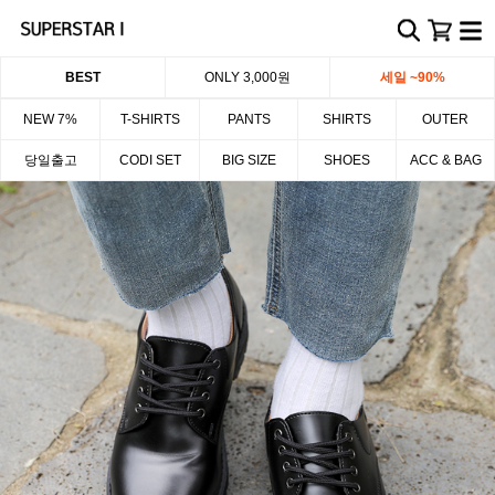
BEST
ONLY 3,000원
세일 ~90%
NEW 7%
T-SHIRTS
PANTS
SHIRTS
OUTER
당일출고
CODI SET
BIG SIZE
SHOES
ACC & BAG