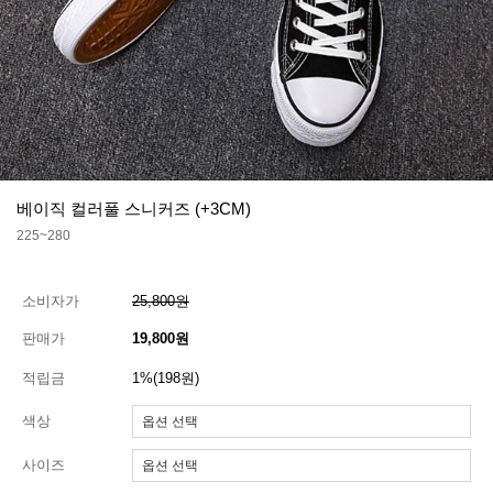
베이직 컬러풀 스니커즈 (+3CM)
225~280
소비자가
25,800원
판매가
19,800원
적립금
1%(198원)
색상
사이즈