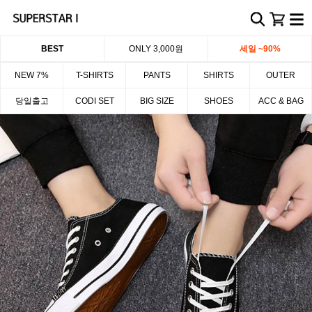
BEST
ONLY 3,000원
세일 ~90%
NEW 7%
T-SHIRTS
PANTS
SHIRTS
OUTER
당일출고
CODI SET
BIG SIZE
SHOES
ACC & BAG