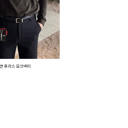
면 후리스 모크넥티