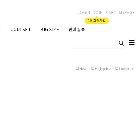
LOGIN
JOIN
CART
MYPAGE
1초 회원가입
1
CODI SET
BIG SIZE
원마일룩
New
High price
Low price