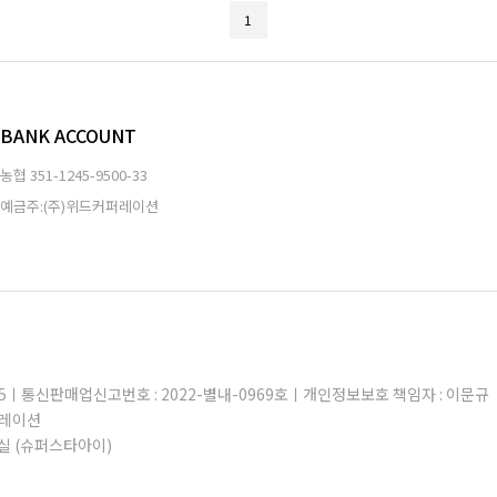
1
BANK ACCOUNT
농협
351-1245-9500-33
예금주:(주)위드커퍼레이션
605ㅣ통신판매업신고번호 : 2022-별내-0969호ㅣ개인정보보호 책임자 : 이문규
퍼레이션
실 (슈퍼스타아이)