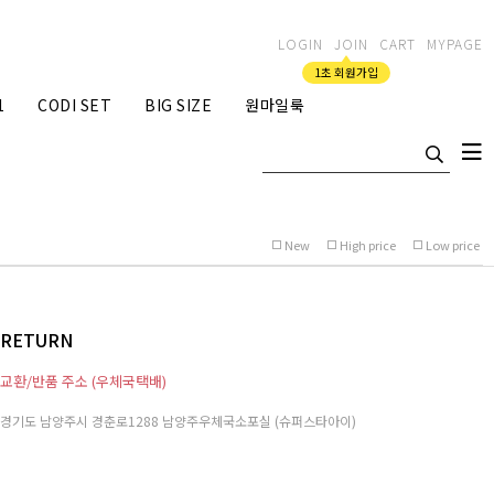
LOGIN
JOIN
CART
MYPAGE
1초 회원가입
1
CODI SET
BIG SIZE
원마일룩
New
High price
Low price
RETURN
교환/반품 주소 (우체국택배)
경기도 남양주시 경춘로1288 남양주우체국소포실 (슈퍼스타아이)