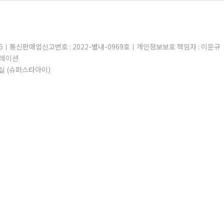
605ㅣ통신판매업신고번호 : 2022-별내-0969호ㅣ개인정보보호 책임자 : 이문규
퍼레이션
실 (슈퍼스타아이)