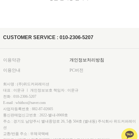
CUSTOMER SERVICE : 010-2306-5207
이용약관
개인정보처리방침
이용안내
PC버전
회사명 : (주)위드커퍼레이션
대표 : 이문규 ㅣ 개인정보보호 책임자 : 이문규
전화 : 010-2306-5207
E-mail : whithco@naver.com
사업자등록번호 : 882-87-02605
통신판매업신고번호 : 2022-별내-0969호
주소 : 경기도 남양주시 별내중앙로 26, 5층 504호 (별내동) 주식회사 위드커퍼레이
션
교환/반품 주소 : 우체국택배