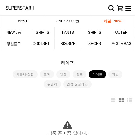
BEST
ONLY 3,000원
세일 ~90%
NEW 7%
T-SHIRTS
PANTS
SHIRTS
OUTER
당일출고
CODI SET
BIG SIZE
SHOES
ACC & BAG
라이프
머플러/장갑
모자
양말
벨트
라이프
가방
쥬얼리
안경/선글라스
상품 준비중 입니다.